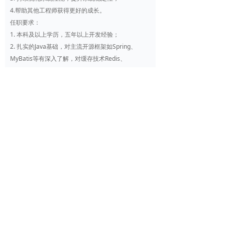
4.帮助其他工程师获得更好的成长。
任职要求：
1. 本科及以上学历，五年以上开发经验；
2. 扎实的Java基础，对主流开源框架如Spring、
MyBatis等有深入了解，对缓存技术Redis、
Memcached有较深入的应用及研究；
3. 熟悉数据库概念和技术，理解技术原理；
4. 熟悉常用的设计模式和设计思想；
5. 熟悉Linux，有一定的运维能力；
6. 正直诚信，具备极强的责任心、团队合作精神，较
强的沟通理解能力、表达能力，乐于分享自己的经验
积累；
7. 对新的行业变化、工具和技术有强烈的好奇心；
8. 有大型互联网公司、高并发系统开发经验优先，有
Mysql性能优化方面的经验优先。