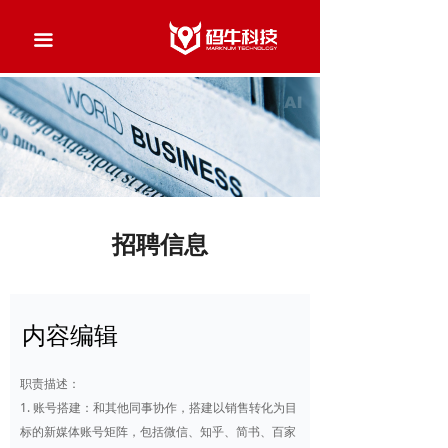
끀
招聘信息
内容编辑
职责描述：
1. 账号搭建：和其他同事协作，搭建以销售转化为目
标的新媒体账号矩阵，包括微信、知乎、简书、百家